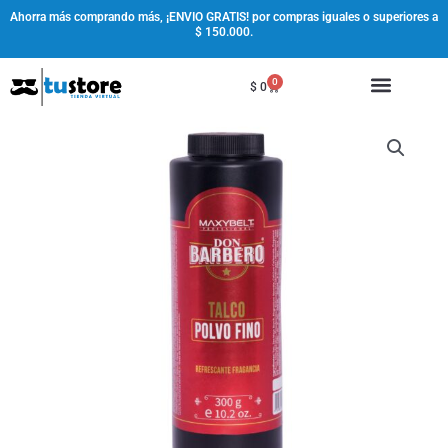
Ir
Ahorra más comprando más, ¡ENVIO GRATIS! por compras iguales o superiores a
$ 150.000.
al
contenido
0
Cart
$
0
Talco
Polvo
Fino
Don
Barbero
cantidad