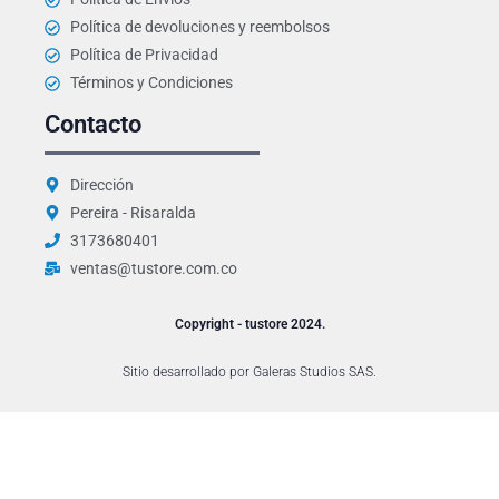
o
g
o
r
Política de devoluciones y reembolsos
k
a
Política de Privacidad
m
Términos y Condiciones
Contacto
Dirección
Pereira - Risaralda
3173680401
ventas@tustore.com.co
Copyright - tustore 2024.
Sitio desarrollado por Galeras Studios SAS.