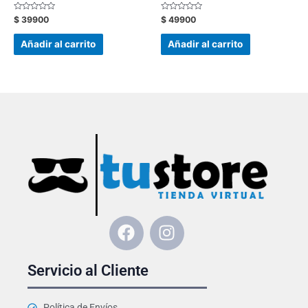
Valorado
Valorado
$
39900
$
49900
con
con
0
0
de
de
Añadir al carrito
Añadir al carrito
5
5
F
I
a
n
c
s
Servicio al Cliente
e
t
b
a
Política de Envíos