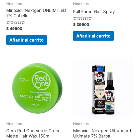
Hombres
Hombres
Minoxidil Nextgen UNLIMITED
Full Force Hair Spray
7% Cabello
Valorado
$
39900
con
Valorado
$
49900
0
con
de
0
Añadir al carrito
5
de
Añadir al carrito
5
Hombres
Hombres
Cera Red One Verde Green
Minoxidil Nextgen Ultrabeard
Matte Hair Wax 150ml
Ultimate 7% Barba