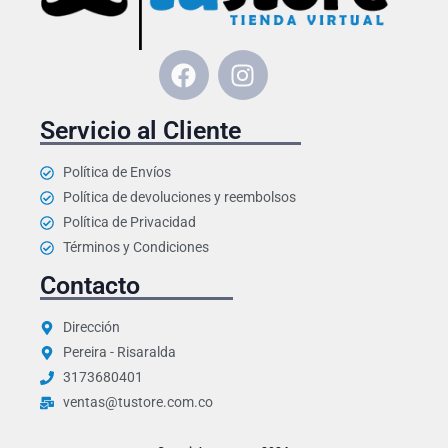
F
I
a
n
c
s
Servicio al Cliente
e
t
b
a
Política de Envíos
o
g
Política de devoluciones y reembolsos
o
r
Política de Privacidad
k
a
Términos y Condiciones
m
Contacto
Dirección
Pereira - Risaralda
3173680401
ventas@tustore.com.co