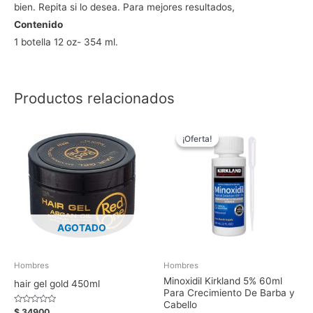
bien. Repita si lo desea. Para mejores resultados,
Contenido
1 botella 12 oz- 354 ml.
Productos relacionados
El
El
precio
precio
¡Oferta!
¡Oferta!
original
actual
era:
es:
$ 54900.
$ 42900.
AGOTADO
Hombres
Hombres
Minoxidil Kirkland 5% 60ml
hair gel gold 450ml
Para Crecimiento De Barba y
Cabello
Valorado
$
34900