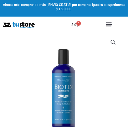
Ir
Ahorra más comprando más, ¡ENVIO GRATIS! por compras iguales o superiores a
$ 150.000.
al
contenido
0
Cart
$
0