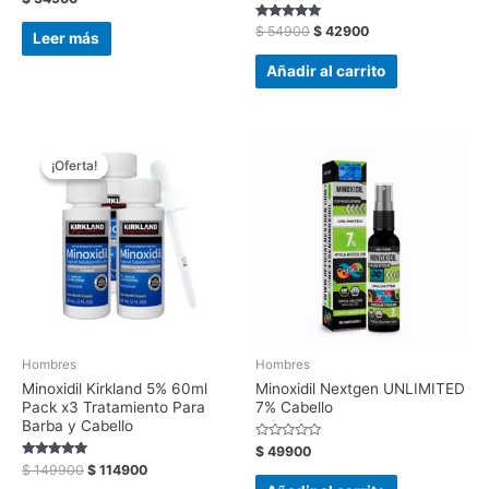
con
0
Valorado
$
54900
$
42900
de
Leer más
con
5
4.82
de 5
Añadir al carrito
El
El
precio
precio
¡Oferta!
¡Oferta!
original
actual
era:
es:
$ 149900.
$ 114900.
Hombres
Hombres
Minoxidil Kirkland 5% 60ml
Minoxidil Nextgen UNLIMITED
Pack x3 Tratamiento Para
7% Cabello
Barba y Cabello
Valorado
$
49900
con
Valorado con
$
149900
$
114900
0
5.00
de