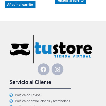
Añadir al carrito
de 5
5
Añadir al carrito
F
I
a
n
c
s
Servicio al Cliente
e
t
b
a
o
g
Política de Envíos
o
r
Política de devoluciones y reembolsos