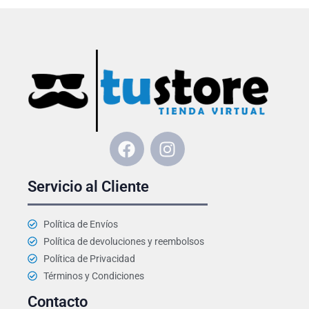
F
I
a
n
c
s
Servicio al Cliente
e
t
b
a
o
g
Política de Envíos
o
r
Política de devoluciones y reembolsos
k
a
Política de Privacidad
m
Términos y Condiciones
Contacto