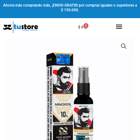
Ir
Ahorra más comprando más, ¡ENVIO GRATIS! por compras iguales o superiores a
$ 150.000.
al
contenido
0
Cart
$
0
Minoxidil
Nextgen
Ultrabeard
Ultimate
10%
Barba
cantidad