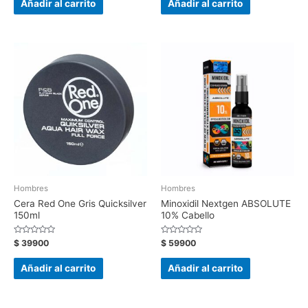
Añadir al carrito
Añadir al carrito
5
5
Hombres
Hombres
Cera Red One Gris Quicksilver
Minoxidil Nextgen ABSOLUTE
150ml
10% Cabello
Valorado
Valorado
$
39900
$
59900
con
con
0
0
de
de
Añadir al carrito
Añadir al carrito
5
5