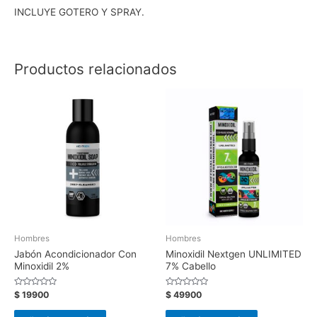
INCLUYE GOTERO Y SPRAY.
Productos relacionados
Hombres
Hombres
Jabón Acondicionador Con
Minoxidil Nextgen UNLIMITED
Minoxidil 2%
7% Cabello
Valorado
Valorado
$
19900
$
49900
con
con
0
0
de
de