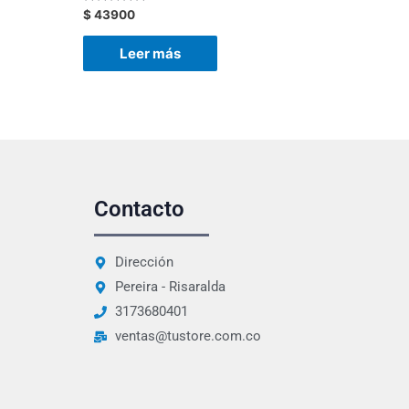
Valorado
$
43900
con
0
de
Leer más
5
Contacto
Dirección
Pereira - Risaralda
3173680401
ventas@tustore.com.co