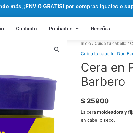
do más, ¡ENVIO GRATIS! por compras iguales o supe
cio
Contacto
Productos
Reseñas
Cera
Inicio
/
Cuida tu cabello
/ C
en
Cuida tu cabello
,
Don Ba
Pasta
Cera en 
Mate
Don
Barbero
Barbero
cantidad
$
25900
La cera
moldeadora y fi
en cabello seco.