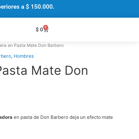
riores a $ 150.000.
0
Cart
$
0
era en Pasta Mate Don Barbero
rbero
,
Hombres
Pasta Mate Don
jadora
en pasta de Don Barbero deja un efecto mate