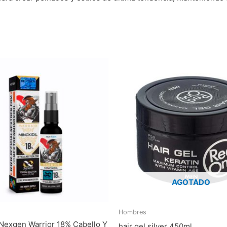
AGOTADO
Hombres
 Nexgen Warrior 18% Cabello Y
hair gel silver 450ml