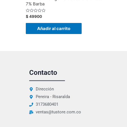
7% Barba
Valorado
$
49900
con
0
de
Añadir al carrito
5
Contacto
Dirección
Pereira - Risaralda
3173680401
ventas@tustore.com.co