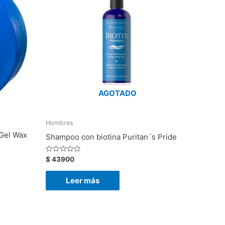
AGOTADO
Hombres
 Gel Wax
Shampoo con biotina Puritan´s Pride
Valorado
$
43900
con
0
de
Leer más
5