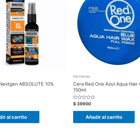
Hombres
l Nextgen ABSOLUTE 10%
Cera Red One Azul Aqua Hair
150ml
Valorado
$
39900
con
0
de
ir al carrito
Añadir al carrito
5