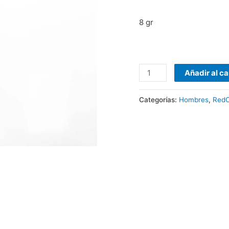
8 gr
Añadir al ca
Categorías:
Hombres
,
Red