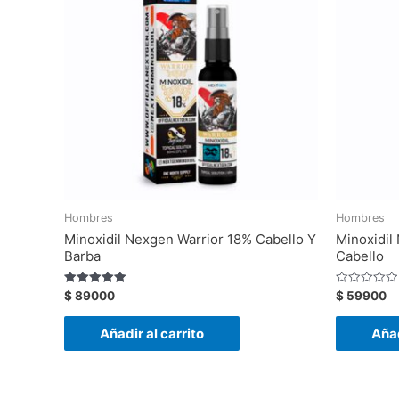
Hombres
Hombres
Minoxidil Nexgen Warrior 18% Cabello Y
Minoxidi
Barba
Cabello
Valorado
Valorado
$
89000
$
59900
con
con
5.00
0
de 5
de
Añadir al carrito
Añad
5