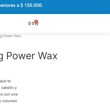
riores a $ 150.000.
0
Cart
$
0
ng Power Wax
ng Power Wax
que te
 cabello y
es con una
do volumen