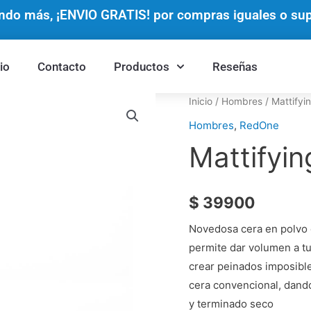
do más, ¡ENVIO GRATIS! por compras iguales o supe
cio
Contacto
Productos
Reseñas
Mattifying
Inicio
/
Hombres
/ Mattifyi
Power
Hombres
,
RedOne
Wax
Mattifyi
cantidad
$
39900
Novedosa cera en polvo 
permite dar volumen a tu
crear peinados imposibl
cera convencional, dan
y terminado seco