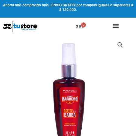
Ir
Ahorra más comprando más, ¡ENVIO GRATIS! por compras iguales o superiores a
$ 150.000.
al
contenido
0
Cart
$
0
Aceite
para
Barba
55ml
Don
Barbero
cantidad