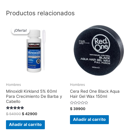
Productos relacionados
El
El
precio
precio
¡Oferta!
¡Oferta!
original
actual
era:
es:
$ 54900.
$ 42900.
Hombres
Hombres
Minoxidil Kirkland 5% 60ml
Cera Red One Black Aqua
Para Crecimiento De Barba y
Hair Gel Wax 150ml
Cabello
Valorado
$
39900
con
Valorado
$
54900
$
42900
0
con
de
Añadir al carrito
4.82
5
de 5
Añadir al carrito