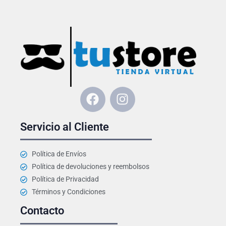
F
I
a
n
c
s
Servicio al Cliente
e
t
b
a
o
g
Política de Envíos
o
r
Política de devoluciones y reembolsos
k
a
Política de Privacidad
m
Términos y Condiciones
Contacto