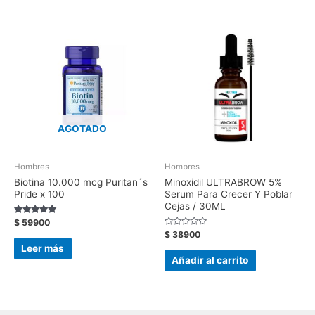
AGOTADO
Hombres
Hombres
Biotina 10.000 mcg Puritan´s
Minoxidil ULTRABROW 5%
Pride x 100
Serum Para Crecer Y Poblar
Cejas / 30ML
Valorado con
$
59900
5.00
Valorado
$
38900
de 5
con
Leer más
0
de
Añadir al carrito
5