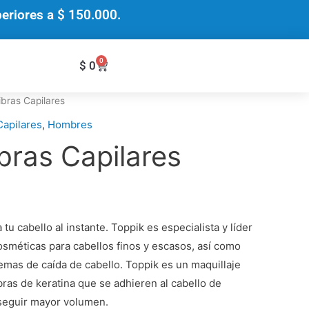
riores a $ 150.000.
0
Cart
$
0
ibras Capilares
Capilares
,
Hombres
bras Capilares
u cabello al instante. Toppik es especialista y líder
sméticas para cabellos finos y escasos, así como
mas de caída de cabello. Toppik es un maquillaje
bras de keratina que se adhieren al cabello de
seguir mayor volumen.