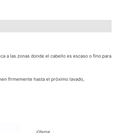
ica a las zonas donde el cabello es escaso o fino para
enen firmemente hasta el próximo lavado,
El
El
precio
precio
¡Oferta!
¡Oferta!