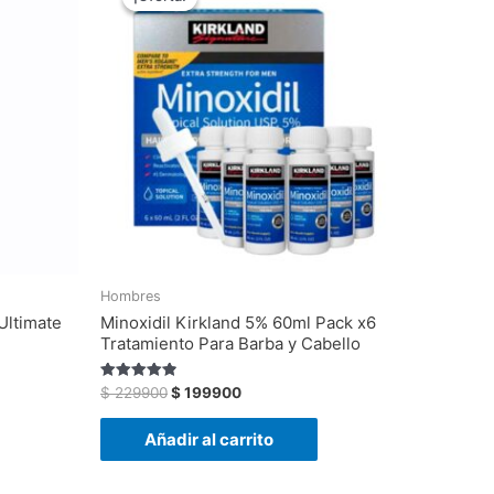
original
actual
era:
es:
$ 229900.
$ 199900.
Hombres
Ultimate
Minoxidil Kirkland 5% 60ml Pack x6
Tratamiento Para Barba y Cabello
Valorado
$
229900
$
199900
con
4.88
de 5
Añadir al carrito