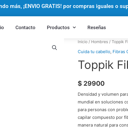
do más, ¡ENVIO GRATIS! por compras iguales o supe
cio
Contacto
Productos
Reseñas
Toppik
Inicio
/
Hombres
/ Toppik F
Fibras
Cuida tu cabello
,
Fibras 
Capilares
Toppik Fi
cantidad
$
29900
Densidad y volumen para t
mundial en soluciones co
para personas con proble
capilar compuesto por fi
manera natural para con