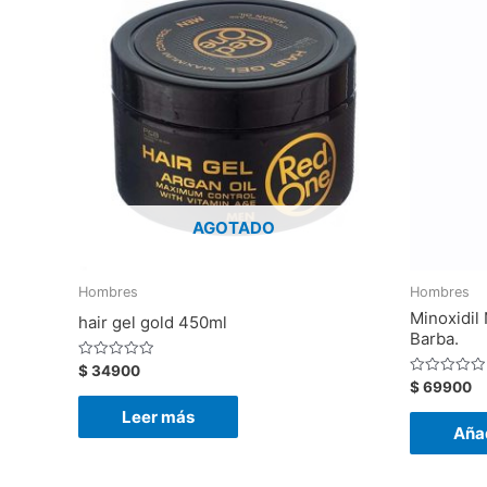
AGOTADO
Hombres
Hombres
Minoxidil
hair gel gold 450ml
Barba.
Valorado
$
34900
con
Valorado
$
69900
0
con
de
0
Leer más
5
de
Añad
5