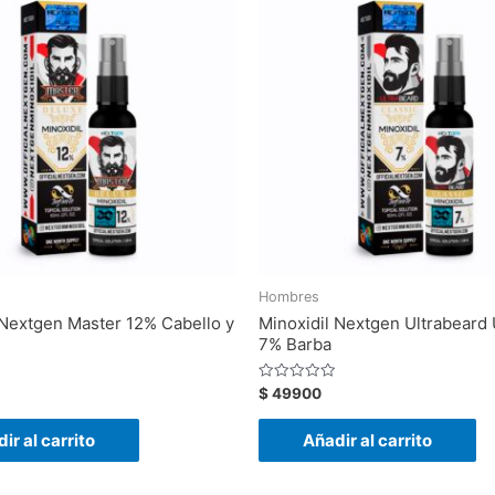
Hombres
 Nextgen Master 12% Cabello y
Minoxidil Nextgen Ultrabeard 
7% Barba
Valorado
$
49900
con
0
de
ir al carrito
Añadir al carrito
5