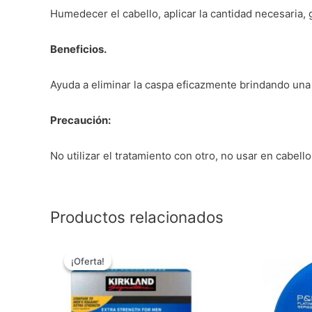
Humedecer el cabello, aplicar la cantidad necesaria
Beneficios.
Ayuda a eliminar la caspa eficazmente brindando una
Precaución:
No utilizar el tratamiento con otro, no usar en cabell
Productos relacionados
El
El
precio
precio
¡Oferta!
¡Oferta!
original
actual
era:
es:
$ 229900.
$ 199900.