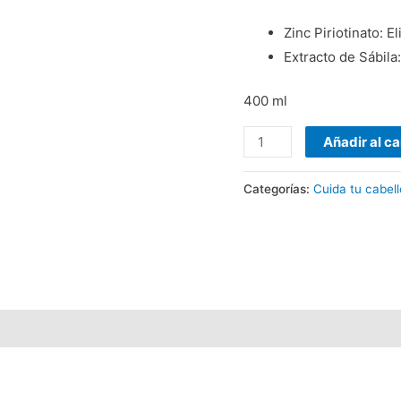
Zinc Piriotinato: E
Extracto de Sábil
400 ml
Añadir al ca
Categorías:
Cuida tu cabell