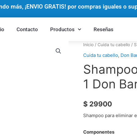
do más, ¡ENVIO GRATIS! por compras iguales o supe
cio
Contacto
Productos
Reseñas
Shampoo
Inicio
/
Cuida tu cabello
/ S
Control
Cuida tu cabello
,
Don Ba
Caspa
Shampoo 
2
en
1 Don Ba
1
Don
$
29900
Barbero
cantidad
Shampoo para eliminar e
Componentes