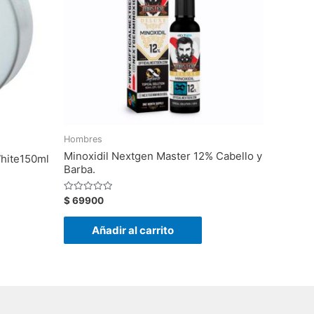
Hombres
Minoxidil Nextgen Master 12% Cabello y
White150ml
Barba.
Valorado
$
69900
con
0
de
Añadir al carrito
5