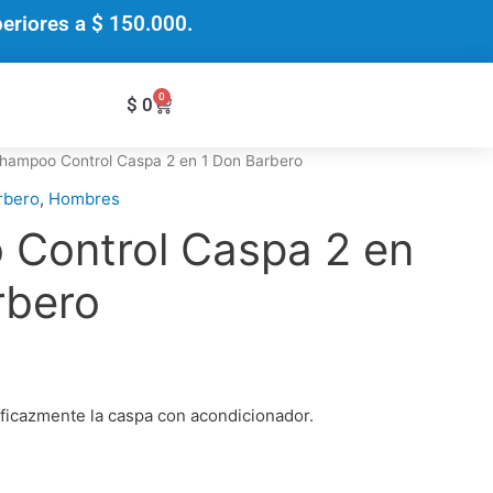
riores a $ 150.000.
0
Cart
$
0
hampoo Control Caspa 2 en 1 Don Barbero
rbero
,
Hombres
Control Caspa 2 en
rbero
ficazmente la caspa con acondicionador.