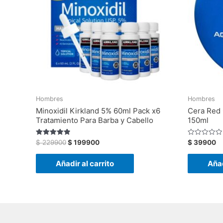
Hombres
Hombres
Minoxidil Kirkland 5% 60ml Pack x6
Cera Red 
Tratamiento Para Barba y Cabello
150ml
Valorado
Valorado
$
229900
$
199900
$
39900
con
con
4.88
0
de 5
de
Añadir al carrito
Añad
5