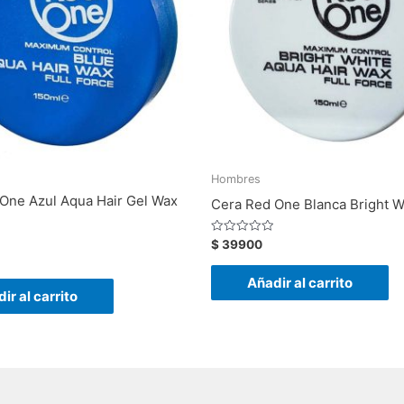
Hombres
One Azul Aqua Hair Gel Wax
Cera Red One Blanca Bright 
Valorado
$
39900
con
0
de
Añadir al carrito
5
ir al carrito