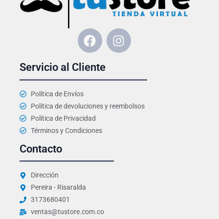
F
I
a
n
c
s
Servicio al Cliente
e
t
b
a
o
g
Política de Envíos
o
r
Política de devoluciones y reembolsos
k
a
Política de Privacidad
m
Términos y Condiciones
Contacto
Dirección
Pereira - Risaralda
3173680401
ventas@tustore.com.co