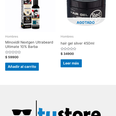
AGOTADO
Hombres
Hombres
Minoxidil Nextgen Ultrabeard
hair gel silver 450ml
Ultimate 10% Barba
Valorado
$
34900
con
Valorado
$
59900
0
con
de
0
Leer más
5
de
Añadir al carrito
5