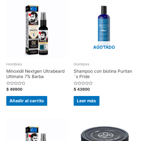
AGOTADO
Hombres
Hombres
Minoxidil Nextgen Ultrabeard
Shampoo con biotina Puritan
Ultimate 7% Barba
´s Pride
Valorado
Valorado
$
49900
$
43900
con
con
0
0
de
de
Añadir al carrito
Leer más
5
5