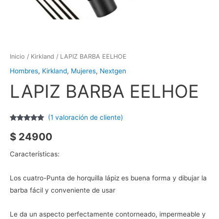
Inicio
/
Kirkland
/ LAPIZ BARBA EELHOE
Hombres
,
Kirkland
,
Mujeres
,
Nextgen
LAPIZ BARBA EELHOE
(
1
valoración de cliente)
Valorado
1
con
5.00
de
$
24900
5 en base a
valoración
de un cliente
Características:
Los cuatro-Punta de horquilla lápiz es buena forma y dibujar la
barba fácil y conveniente de usar
Le da un aspecto perfectamente contorneado, impermeable y